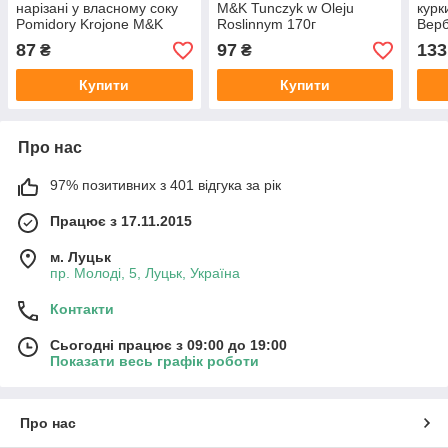
нарізані у власному соку
M&K Tunczyk w Oleju
курк
Pomidory Krojone M&K
Roslinnym 170г
Верб
400г Польща
87
97
133
₴
₴
Купити
Купити
Про нас
97% позитивних з 401 відгука за рік
Працює з 17.11.2015
м. Луцьк
пр. Молоді, 5, Луцьк, Україна
Контакти
Сьогодні працює з 09:00 до 19:00
Показати весь графік роботи
Про нас