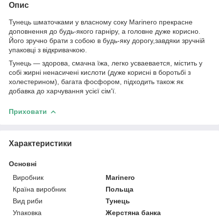
Опис
Тунець шматочками у власному соку Marinero прекрасне
доповнення до будь-якого гарніру, а головне дуже корисно.
Його зручно брати з собою в будь-яку дорогу,завдяки зручній
упаковці з відкривачкою.
Тунець ― здорова, смачна їжа, легко усваевается, містить у
собі жирні ненасичені кислоти (дуже корисні в боротьбі з
холестерином), багата фосфором, підходить також як
добавка до харчування усієї сім'ї.
Приховати
Характеристики
Основні
Виробник
Marinero
Країна виробник
Польща
Вид риби
Тунець
Упаковка
Жерстяна банка