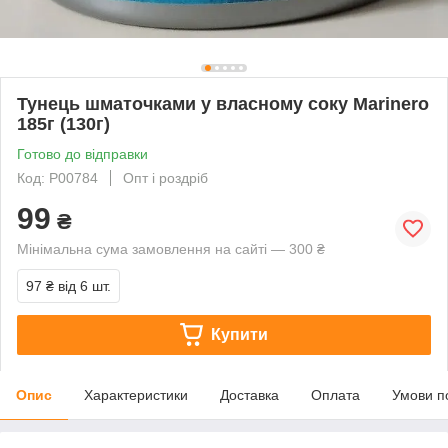
Тунець шматочками у власному соку Marinero
185г (130г)
Готово до відправки
Код: P00784
Опт і роздріб
99
₴
Мінімальна сума замовлення на сайті — 300 ₴
97 ₴
від 6 шт.
Купити
Опис
Характеристики
Доставка
Оплата
Умови п