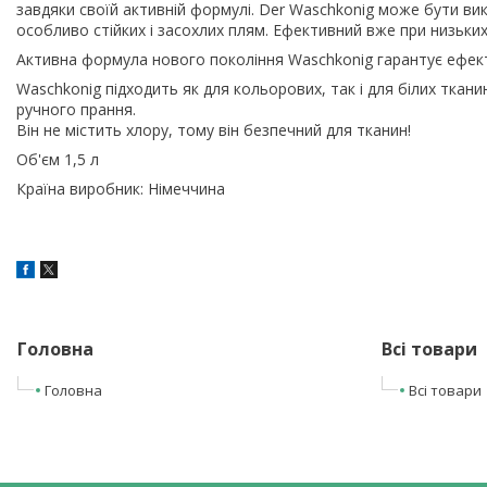
завдяки своїй активній формулі. Der Waschkonig може бути в
особливо стійких і засохлих плям. Ефективний вже при низьки
Активна формула нового покоління Waschkonig гарантує ефек
Waschkonig підходить як для кольорових, так і для білих ткан
ручного прання.
Він не містить хлору, тому він безпечний для тканин!
Об'єм 1,5 л
Країна виробник: Німеччина
Головна
Всі товари
Головна
Всі товари