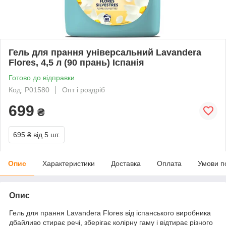
Гель для прання універсальний Lavandera
Flores, 4,5 л (90 прань) Іспанія
Готово до відправки
Код: P01580
Опт і роздріб
699
₴
695 ₴
від 5 шт.
Опис
Характеристики
Доставка
Оплата
Умови п
Опис
Гель для прання Lavandera Flores від іспанського виробника
дбайливо стирає речі, зберігає колірну гаму і відтирає різного