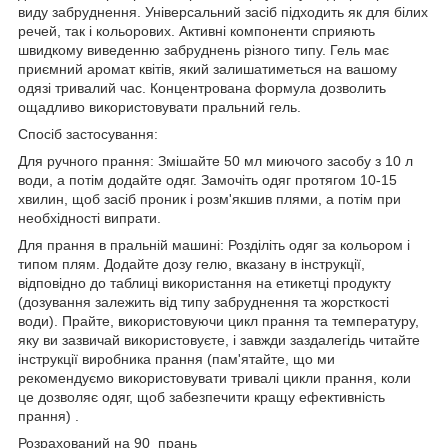
виду забруднення. Універсальний засіб підходить як для білих
речей, так і кольорових. Активні компоненти сприяють
швидкому виведенню забруднень різного типу. Гель має
приємний аромат квітів, який залишатиметься на вашому
одязі тривалий час. Концентрована формула дозволить
ощадливо використовувати пральний гель.
Спосіб застосування:
Для ручного прання: Змішайте 50 мл миючого засобу з 10 л
води, а потім додайте одяг. Замочіть одяг протягом 10-15
хвилин, щоб засіб проник і розм'якшив плями, а потім при
необхідності випрати.
Для прання в пральній машині: Розділіть одяг за кольором і
типом плям. Додайте дозу гелю, вказану в інструкції,
відповідно до таблиці використання на етикетці продукту
(дозування залежить від типу забруднення та жорсткості
води). Прайте, використовуючи цикл прання та температуру,
яку ви зазвичай використовуєте, і завжди заздалегідь читайте
інструкції виробника прання (пам'ятайте, що ми
рекомендуємо використовувати тривалі цикли прання, коли
це дозволяє одяг, щоб забезпечити кращу ефективність
прання) .
Розрахований на 90 прань