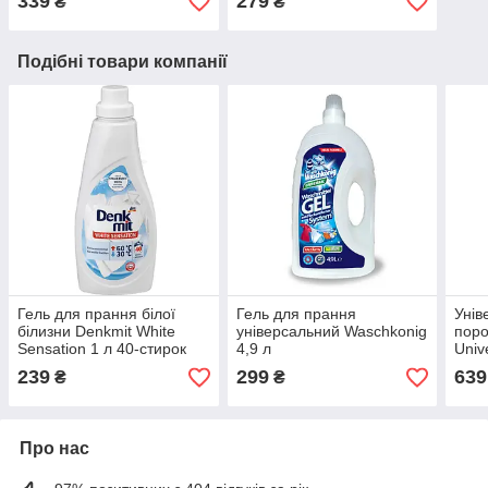
339
279
₴
₴
Подібні товари компанії
Гель для прання білої
Гель для прання
Унів
білизни Denkmit White
універсальний Waschkоnig
поро
Sensation 1 л 40-стирок
4,9 л
Univ
(85 
239
299
639
₴
₴
Про нас